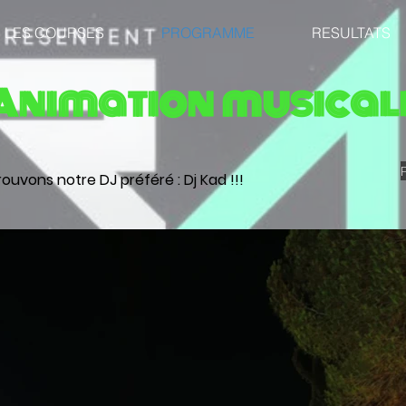
LES COURSES
PROGRAMME
RESULTATS
Animation musical
ouvons notre DJ préféré : Dj Kad !!!